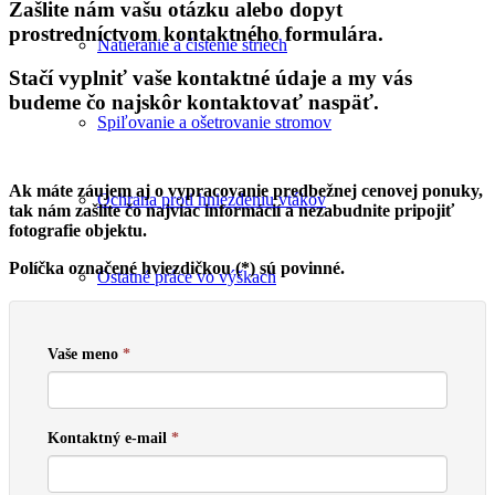
Zašlite nám vašu otázku alebo dopyt
prostredníctvom kontaktného formulára.
Natieranie a čistenie striech
Stačí vyplniť vaše kontaktné údaje a my vás
budeme čo najskôr kontaktovať naspäť.
Spiľovanie a ošetrovanie stromov
Ak máte záujem aj o vypracovanie predbežnej cenovej ponuky,
Ochrana proti hniezdeniu vtákov
tak nám zašlite čo najviac informácií a nezabudnite pripojiť
fotografie objektu.
Políčka označené hviezdičkou (*) sú povinné.
Ostatné práce vo výškach
Blog – Novinky
Vaše meno
*
Kontakt
Kontaktný e-mail
*