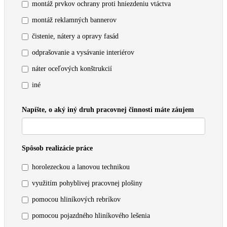
montáž prvkov ochrany proti hniezdeniu vtáctva
montáž reklamných bannerov
čistenie, nátery a opravy fasád
odprašovanie a vysávanie interiérov
náter oceľových konštrukcií
iné
Napíšte, o aký iný druh pracovnej činnosti máte záujem
Spôsob realizácie práce
horolezeckou a lanovou technikou
využitím pohyblivej pracovnej plošiny
pomocou hliníkových rebríkov
pomocou pojazdného hliníkového lešenia