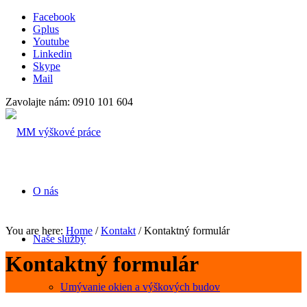
Facebook
Gplus
Youtube
Linkedin
Skype
Mail
Zavolajte nám: 0910 101 604
O nás
You are here:
Home
/
Kontakt
/
Kontaktný formulár
Naše služby
Kontaktný formulár
Umývanie okien a výškových budov