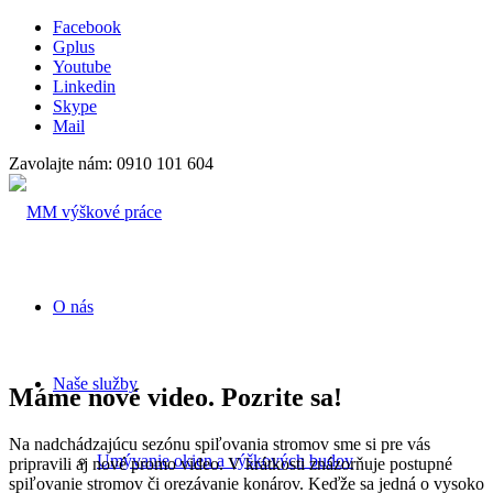
Facebook
Gplus
Youtube
Linkedin
Skype
Mail
Zavolajte nám: 0910 101 604
O nás
Naše služby
Máme nové video. Pozrite sa!
Na nadchádzajúcu sezónu spiľovania stromov sme si pre vás
Umývanie okien a výškových budov
pripravili aj nové promo video. V krátkosti znázorňuje postupné
spiľovanie stromov či orezávanie konárov. Keďže sa jedná o vysoko