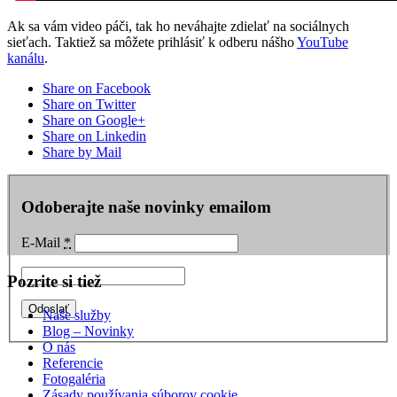
Ak sa vám video páči, tak ho neváhajte zdielať na sociálnych
sieťach. Taktiež sa môžete prihlásiť k odberu nášho
YouTube
kanálu
.
Share on Facebook
Share on Twitter
Share on Google+
Share on Linkedin
Share by Mail
Odoberajte naše novinky emailom
E-Mail
*
Pozrite si tiež
Naše služby
Blog – Novinky
O nás
Referencie
Fotogaléria
Zásady používania súborov cookie