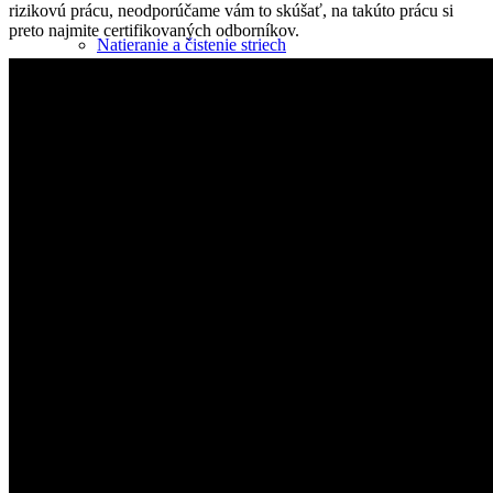
rizikovú prácu, neodporúčame vám to skúšať, na takúto prácu si
preto najmite certifikovaných odborníkov.
Natieranie a čistenie striech
Spiľovanie a ošetrovanie stromov
Ochrana proti hniezdeniu vtákov
Ostatné práce vo výškach
Blog – Novinky
Kontakt