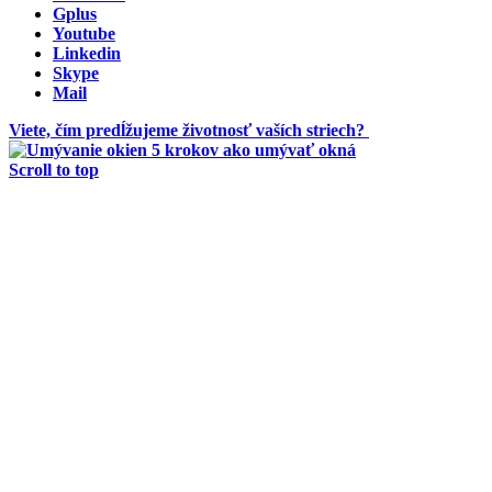
Gplus
Youtube
Linkedin
Skype
Mail
Viete, čím predĺžujeme životnosť vaších striech?
5 krokov ako umývať okná
Scroll to top