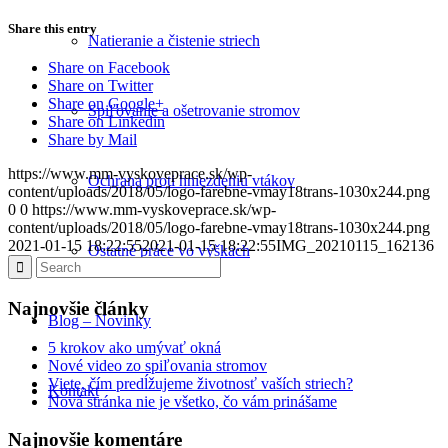
Share this entry
Natieranie a čistenie striech
Share on Facebook
Share on Twitter
Share on Google+
Spiľovanie a ošetrovanie stromov
Share on Linkedin
Share by Mail
https://www.mm-vyskoveprace.sk/wp-
Ochrana proti hniezdeniu vtákov
content/uploads/2018/05/logo-farebne-vmay18trans-1030x244.png
0
0
https://www.mm-vyskoveprace.sk/wp-
content/uploads/2018/05/logo-farebne-vmay18trans-1030x244.png
2021-01-15 18:22:55
2021-01-15 18:22:55
IMG_20210115_162136
Ostatné práce vo výškach
Najnovšie články
Blog – Novinky
5 krokov ako umývať okná
Nové video zo spiľovania stromov
Viete, čím predĺžujeme životnosť vaších striech?
Kontakt
Nová stránka nie je všetko, čo vám prinášame
Najnovšie komentáre