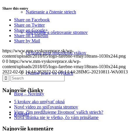
Share this entry
Natieranie a čistenie striech
Share on Facebook
Share on Twitter
Share on Google+
Spiľovanie a ošetrovanie stromov
Share on Linkedin
Share by Mail
https://www.mm-vyskoveprace.sk/wp-
Ochrana proti hniezdeniu vtákov
content/uploads/2018/05/logo-farebne-vmay18trans-1030x244.png
0
0
https://www.mm-vyskoveprace.sk/wp-
content/uploads/2018/05/logo-farebne-vmay18trans-1030x244.png
2022-02-06 14:44:28
2022-02-06 14:44:28
IMG-20210811-WA0013
Ostatné práce vo výškach
Najnovšie články
Blog – Novinky
5 krokov ako umývať okná
Nové video zo spiľovania stromov
Viete, čím predĺžujeme životnosť vaších striech?
Kontakt
Nová stránka nie je všetko, čo vám prinášame
Najnovšie komentáre