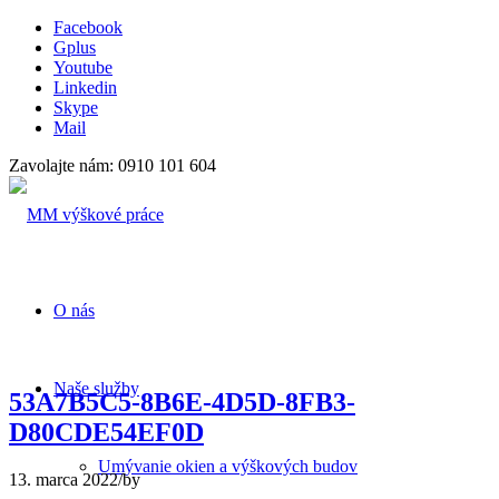
Facebook
Gplus
Youtube
Linkedin
Skype
Mail
Zavolajte nám: 0910 101 604
O nás
Naše služby
53A7B5C5-8B6E-4D5D-8FB3-
D80CDE54EF0D
Umývanie okien a výškových budov
13. marca 2022
/
by