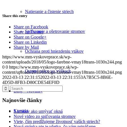
Natieranie a čistenie striech
Share this entry
Share on Facebook
Spiľovanie a ošetrovanie stromov
Share on Twitter
Share on Google+
Share on Linkedin
Share by Mail
Ochrana proti hniezdeniu vtákov
https://www.mm-vyskoveprace.sk/wp-
content/uploads/2018/05/logo-farebne-vmay18trans-1030x244.png
0
0
https://www.mm-vyskoveprace.sk/wp-
Ostatné práce vo výškach
content/uploads/2018/05/logo-farebne-vmay18trans-1030x244.png
2022-03-13 22:31:15
2022-03-13 22:31:15
53A7B5C5-8B6E-
4D5D-8FB3-D80CDE54EF0D
Blog – Novinky
Najnovšie články
Kontakt
5 krokov ako umývať okná
Nové video zo spiľovania stromov
Viete, čím predĺžujeme životnosť vaších striech?
Nová stránka nie je všetko, čo vám prinášame