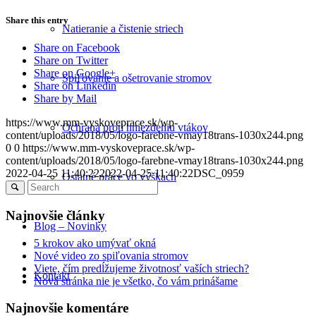
Share this entry
Natieranie a čistenie striech
Share on Facebook
Share on Twitter
Share on Google+
Spiľovanie a ošetrovanie stromov
Share on Linkedin
Share by Mail
https://www.mm-vyskoveprace.sk/wp-
Ochrana proti hniezdeniu vtákov
content/uploads/2018/05/logo-farebne-vmay18trans-1030x244.png
0
0
https://www.mm-vyskoveprace.sk/wp-
content/uploads/2018/05/logo-farebne-vmay18trans-1030x244.png
2022-04-25 11:40:22
2022-04-25 11:40:22
DSC_0959
Ostatné práce vo výškach
Najnovšie články
Blog – Novinky
5 krokov ako umývať okná
Nové video zo spiľovania stromov
Viete, čím predĺžujeme životnosť vaších striech?
Kontakt
Nová stránka nie je všetko, čo vám prinášame
Najnovšie komentáre