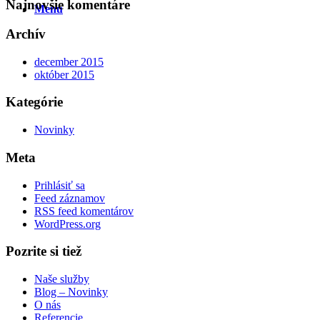
Najnovšie komentáre
Menu
Archív
december 2015
október 2015
Kategórie
Novinky
Meta
Prihlásiť sa
Feed záznamov
RSS feed komentárov
WordPress.org
Pozrite si tiež
Naše služby
Blog – Novinky
O nás
Referencie