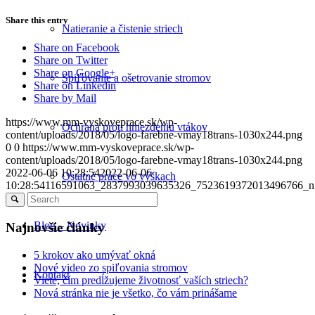
Share this entry
Natieranie a čistenie striech
Share on Facebook
Share on Twitter
Share on Google+
Spiľovanie a ošetrovanie stromov
Share on Linkedin
Share by Mail
https://www.mm-vyskoveprace.sk/wp-
Ochrana proti hniezdeniu vtákov
content/uploads/2018/05/logo-farebne-vmay18trans-1030x244.png
0
0
https://www.mm-vyskoveprace.sk/wp-
content/uploads/2018/05/logo-farebne-vmay18trans-1030x244.png
2022-06-06 10:28:54
2022-06-06
Ostatné práce vo výškach
10:28:54
116591063_2837993039635326_7523619372013496766_n
Blog – Novinky
Najnovšie články
5 krokov ako umývať okná
Nové video zo spiľovania stromov
Kontakt
Viete, čím predĺžujeme životnosť vaších striech?
Nová stránka nie je všetko, čo vám prinášame