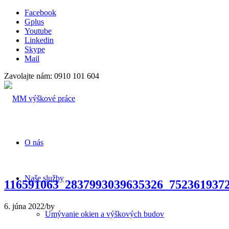
Facebook
Gplus
Youtube
Linkedin
Skype
Mail
Zavolajte nám: 0910 101 604
O nás
Naše služby
116591063_2837993039635326_752361937
6. júna 2022
/
by
Umývanie okien a výškových budov