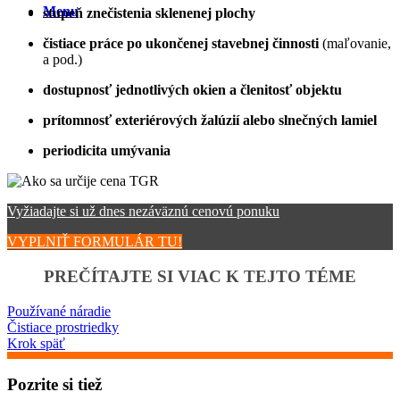
Menu
stupeň znečistenia sklenenej plochy
čistiace práce po ukončenej stavebnej činnosti
(maľovanie,
a pod.)
dostupnosť jednotlivých okien a členitosť objektu
prítomnosť exteriérových žalúzií alebo slnečných lamiel
periodicita umývania
Vyžiadajte si už dnes nezáväznú cenovú ponuku
VYPLNIŤ FORMULÁR TU!
PREČÍTAJTE SI VIAC K TEJTO TÉME
Používané náradie
Čistiace prostriedky
Krok späť
Pozrite si tiež