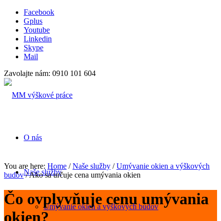
Facebook
Gplus
Youtube
Linkedin
Skype
Mail
Zavolajte nám: 0910 101 604
O nás
You are here:
Home
/
Naše služby
/
Umývanie okien a výškových
Naše služby
budov
/
Ako sa určuje cena umývania okien
Čo ovplyvňuje cenu umývania
Umývanie okien a výškových budov
okien?