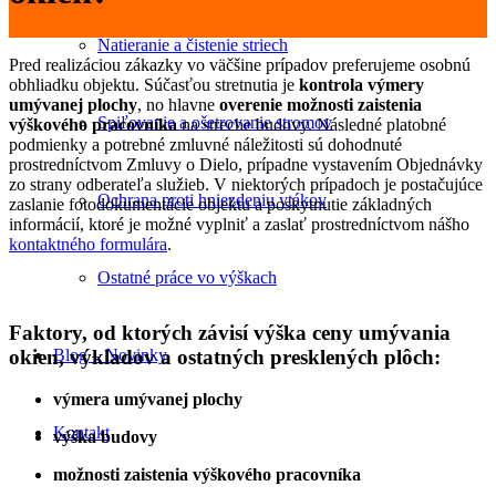
Natieranie a čistenie striech
Pred realizáciou zákazky vo väčšine prípadov preferujeme osobnú
obhliadku objektu. Súčasťou stretnutia je
kontrola
výmery
umývanej
plochy
, no hlavne
overenie
možnosti
zaistenia
Spiľovanie a ošetrovanie stromov
výškového
pracovníka
na streche budovy. Následné platobné
podmienky a potrebné zmluvné náležitosti sú dohodnuté
prostredníctvom Zmluvy o Dielo, prípadne vystavením Objednávky
zo strany odberateľa služieb. V niektorých prípadoch je postačujúce
Ochrana proti hniezdeniu vtákov
zaslanie fotodokumentácie objektu a poskytnutie základných
informácií, ktoré je možné vyplniť a zaslať prostredníctvom nášho
kontaktného formulára
.
Ostatné práce vo výškach
Faktory, od ktorých závisí výška ceny umývania
okien, výkladov a ostatných presklených plôch:
Blog – Novinky
výmera umývanej plochy
Kontakt
výška budovy
možnosti zaistenia výškového pracovníka