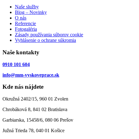
Naše služby
Blog – Novinky
O nás
Referencie
Fotogaléria
Zásady používania súborov cookie
Vyhlásenie o ochrane súkromia
Naše kontakty
0910 101 604
info@mm-vyskoveprace.sk
Kde nás nájdete
Okružná 2402/15, 960 01 Zvolen
Chrobáková 8, 841 02 Bratislava
Garbiarska, 15458/6, 080 06 Prešov
Južná Trieda 78, 040 01 Košice