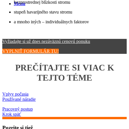
bezprostrednej blízkosti stromu
Menu
stupeň havarijného stavu stromu
a mnoho iných – individuálnych faktorov
Vyžiadajte si už dnes nezáväznú cenovú ponuku
VYPLNIŤ FORMULÁR TU!
PREČÍTAJTE SI VIAC K
TEJTO TÉME
Vplyv počasia
Používané náradie
Pracovný postup
Krok späť
Pozrite si tiež