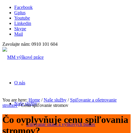
Facebook
Gplus
Youtube
Linkedin
Skype
Mail
Zavolajte nám: 0910 101 604
O nás
You are here:
Home
/
Naše služby
/
Spiľovanie a ošetrovanie
Naše služby
stromov
/
Cena spiľovanie stromov
Čo ovplyvňuje cenu spiľovania
Umývanie okien a výškových budov
stromov?