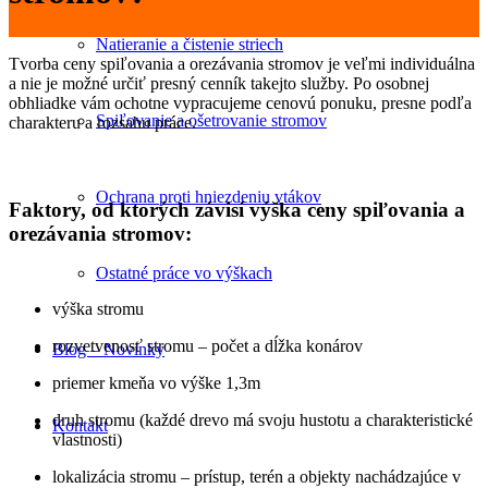
Natieranie a čistenie striech
Tvorba ceny spiľovania a orezávania stromov je veľmi individuálna
a nie je možné určiť presný cenník takejto služby. Po osobnej
obhliadke vám ochotne vypracujeme cenovú ponuku, presne podľa
Spiľovanie a ošetrovanie stromov
charakteru a rozsahu práce.
Ochrana proti hniezdeniu vtákov
Faktory, od ktorých závisí výška ceny spiľovania a
orezávania stromov:
Ostatné práce vo výškach
výška stromu
rozvetvenosť stromu – počet a dĺžka konárov
Blog – Novinky
priemer kmeňa vo výške 1,3m
druh stromu (každé drevo má svoju hustotu a charakteristické
Kontakt
vlastnosti)
lokalizácia stromu – prístup, terén a objekty nachádzajúce v