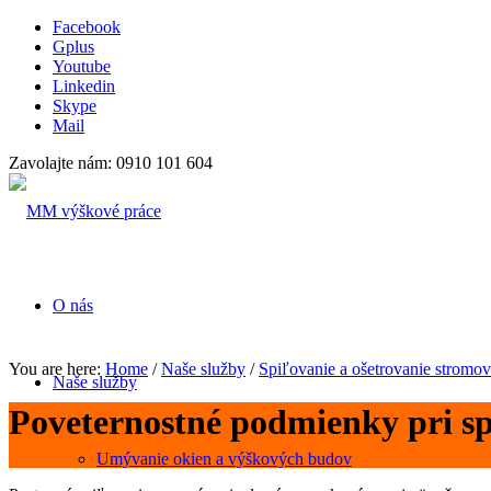
Facebook
Gplus
Youtube
Linkedin
Skype
Mail
Zavolajte nám: 0910 101 604
O nás
You are here:
Home
/
Naše služby
/
Spiľovanie a ošetrovanie stromov
Naše služby
Poveternostné podmienky pri s
Umývanie okien a výškových budov