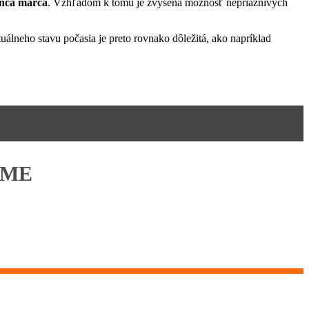
onca marca
. Vzhľadom k tomu je zvýšená možnosť nepriaznivých
lneho stavu počasia je preto rovnako dôležitá, ako napríklad
ÉME