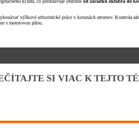
vegetačného kľudu, čo predstavuje obdobie
od začiatku októbra do k
onávať výškové arboristické práce v korunách stromov. Kontrola aktuá
nie s motorovou pílou.
EČÍTAJTE SI VIAC K TEJTO T