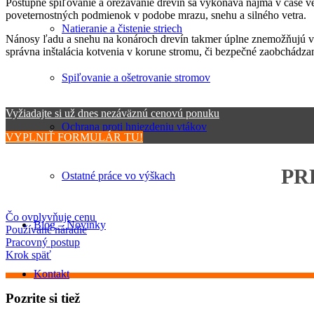
Postupné spiľovanie a orezávanie drevín sa vykonáva najmä v čase 
poveternostných podmienok v podobe mrazu, snehu a silného vetra.
Natieranie a čistenie striech
Nánosy ľadu a snehu na konároch drevín takmer úplne znemožňujú vyk
správna inštalácia kotvenia v korune stromu, či bezpečné zaobchádza
Spiľovanie a ošetrovanie stromov
Vyžiadajte si už dnes nezáväznú cenovú ponuku
Ochrana proti hniezdeniu vtákov
VYPLNIŤ FORMULÁR TU!
PR
Ostatné práce vo výškach
Čo ovplyvňuje cenu
Blog – Novinky
Používané náradie
Pracovný postup
Krok späť
Kontakt
Pozrite si tiež