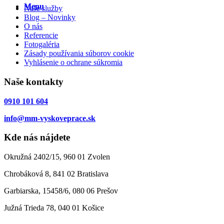
Menu
Naše služby
Blog – Novinky
O nás
Referencie
Fotogaléria
Zásady používania súborov cookie
Vyhlásenie o ochrane súkromia
Naše kontakty
0910 101 604
info@mm-vyskoveprace.sk
Kde nás nájdete
Okružná 2402/15, 960 01 Zvolen
Chrobáková 8, 841 02 Bratislava
Garbiarska, 15458/6, 080 06 Prešov
Južná Trieda 78, 040 01 Košice