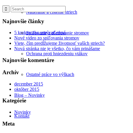
Natieranie a čistenie striech
Najnovšie články
5 krokov ako umývať okná
Spiľovanie a ošetrovanie stromov
Nové video zo spiľovania stromov
Viete, čím predĺžujeme životnosť vaších striech?
Nová stránka nie je všetko, čo vám prinášame
Ochrana proti hniezdeniu vtákov
Najnovšie komentáre
Archív
Ostatné práce vo výškach
december 2015
október 2015
Blog – Novinky
Kategórie
Novinky
Kontakt
Meta