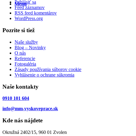
Prihlásiť sa
Menu
Feed záznamov
RSS feed komentárov
WordPress.org
Pozrite si tiež
Naše služby
Blog – Novinky
O nás
Referencie
Fotogaléria
Zásady používania súborov cookie
Vyhlásenie o ochrane súkromia
Naše kontakty
0910 101 604
info@mm-vyskoveprace.sk
Kde nás nájdete
Okružná 2402/15, 960 01 Zvolen