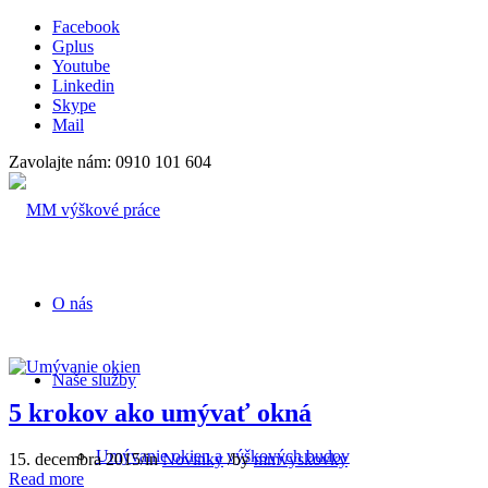
Facebook
Gplus
Youtube
Linkedin
Skype
Mail
Zavolajte nám: 0910 101 604
O nás
Naše služby
5 krokov ako umývať okná
Umývanie okien a výškových budov
15. decembra 2015
/
in
Novinky
/
by
mmvyskovky
Read more