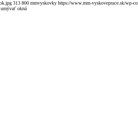
ok.jpg
313
800
mmvyskovky
https://www.mm-vyskoveprace.sk/wp-con
o umývať okná