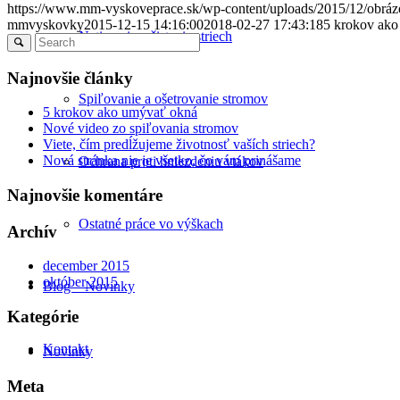
https://www.mm-vyskoveprace.sk/wp-content/uploads/2015/12/obráz
mmvyskovky
2015-12-15 14:16:00
2018-02-27 17:43:18
5 krokov ak
Natieranie a čistenie striech
Najnovšie články
Spiľovanie a ošetrovanie stromov
5 krokov ako umývať okná
Nové video zo spiľovania stromov
Viete, čím predĺžujeme životnosť vaších striech?
Nová stránka nie je všetko, čo vám prinášame
Ochrana proti hniezdeniu vtákov
Najnovšie komentáre
Ostatné práce vo výškach
Archív
december 2015
október 2015
Blog – Novinky
Kategórie
Kontakt
Novinky
Meta