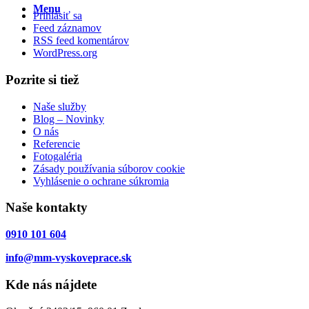
Menu
Prihlásiť sa
Feed záznamov
RSS feed komentárov
WordPress.org
Pozrite si tiež
Naše služby
Blog – Novinky
O nás
Referencie
Fotogaléria
Zásady používania súborov cookie
Vyhlásenie o ochrane súkromia
Naše kontakty
0910 101 604
info@mm-vyskoveprace.sk
Kde nás nájdete