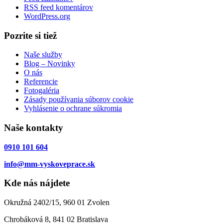
RSS feed komentárov
WordPress.org
Pozrite si tiež
Naše služby
Blog – Novinky
O nás
Referencie
Fotogaléria
Zásady používania súborov cookie
Vyhlásenie o ochrane súkromia
Naše kontakty
0910 101 604
info@mm-vyskoveprace.sk
Kde nás nájdete
Okružná 2402/15, 960 01 Zvolen
Chrobáková 8, 841 02 Bratislava