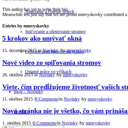
This author has yet to write their bio.
Natieranie a čistenie striech
Meanwhile lets just say that we are proud
mmvyskovky
contributed a
Entries by mmvyskovky
Spiľovanie a ošetrovanie stromov
5 krokov ako umývať okná
15. decembra 2015
in
Novinky
/
by
mmvyskovky
Ochrana proti hniezdeniu vtákov
Nové video zo spiľovania stromov
Ostatné práce vo výškach
26. októbra 2015
in
Novinky
/
by
mmvyskovky
Viete, čím predĺžujeme životnosť vaších st
Blog – Novinky
11. októbra 2015
/
0 Comments
/
in
Novinky
/
by
mmvyskovky
Nová stránka nie je všetko, čo vám prináš
Kontakt
1. októbra 2015
/
0 Comments
/
in
Novinky
/
by
mmvyskovky