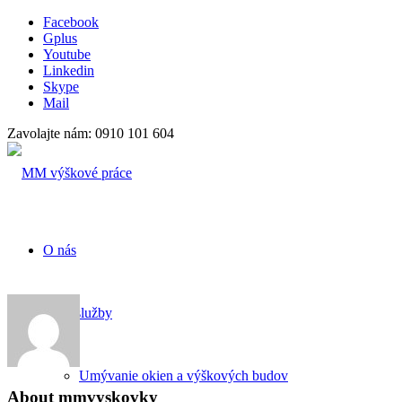
Facebook
Gplus
Youtube
Linkedin
Skype
Mail
Zavolajte nám: 0910 101 604
O nás
Naše služby
Umývanie okien a výškových budov
About
mmvyskovky