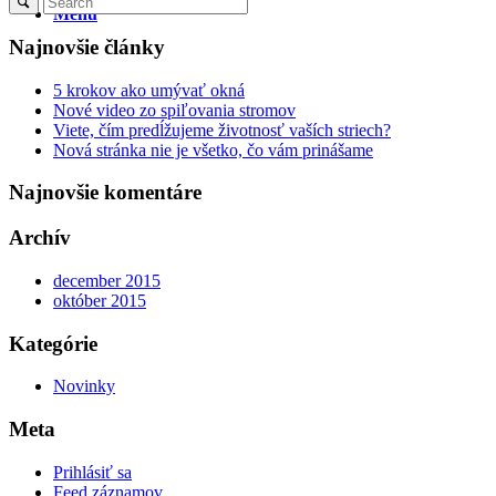
Menu
Najnovšie články
5 krokov ako umývať okná
Nové video zo spiľovania stromov
Viete, čím predĺžujeme životnosť vaších striech?
Nová stránka nie je všetko, čo vám prinášame
Najnovšie komentáre
Archív
december 2015
október 2015
Kategórie
Novinky
Meta
Prihlásiť sa
Feed záznamov