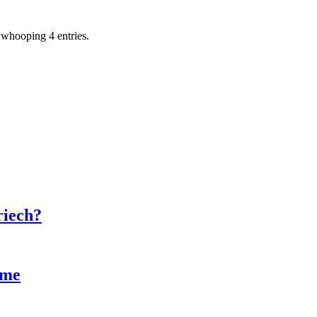
 whooping 4 entries.
riech?
ame