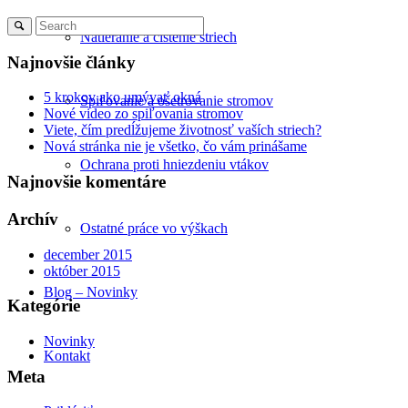
Natieranie a čistenie striech
Najnovšie články
5 krokov ako umývať okná
Spiľovanie a ošetrovanie stromov
Nové video zo spiľovania stromov
Viete, čím predĺžujeme životnosť vaších striech?
Nová stránka nie je všetko, čo vám prinášame
Ochrana proti hniezdeniu vtákov
Najnovšie komentáre
Archív
Ostatné práce vo výškach
december 2015
október 2015
Blog – Novinky
Kategórie
Novinky
Kontakt
Meta