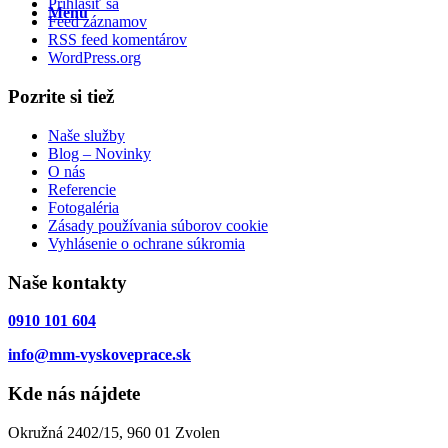
Prihlásiť sa
Menu
Feed záznamov
RSS feed komentárov
WordPress.org
Pozrite si tiež
Naše služby
Blog – Novinky
O nás
Referencie
Fotogaléria
Zásady používania súborov cookie
Vyhlásenie o ochrane súkromia
Naše kontakty
0910 101 604
info@mm-vyskoveprace.sk
Kde nás nájdete
Okružná 2402/15, 960 01 Zvolen