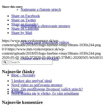
Share this entry
Natieranie a čistenie striech
Share on Facebook
Share on Twitter
Share on Google+
Spiľovanie a ošetrovanie stromov
Share on Linkedin
Share by Mail
https://www.mm-vyskoveprace.sk/wp-
Ochrana proti hniezdeniu vtákov
content/uploads/2018/05/logo-farebne-vmay18trans-1030x244.png
0
0
https://www.mm-vyskoveprace.sk/wp-
content/uploads/2018/05/logo-farebne-vmay18trans-1030x244.png
2020-05-05 19:05:37
2020-05-05 19:05:37
IMG-20200505-WA0033
Ostatné práce vo výškach
Najnovšie články
Blog – Novinky
5 krokov ako umývať okná
Nové video zo spiľovania stromov
Viete, čím predĺžujeme životnosť vaších striech?
Kontakt
Nová stránka nie je všetko, čo vám prinášame
Najnovšie komentáre