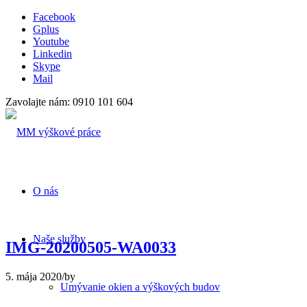
Facebook
Gplus
Youtube
Linkedin
Skype
Mail
Zavolajte nám: 0910 101 604
O nás
Naše služby
IMG-20200505-WA0033
5. mája 2020
/
by
Umývanie okien a výškových budov