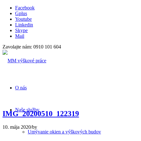
Facebook
Gplus
Youtube
Linkedin
Skype
Mail
Zavolajte nám: 0910 101 604
O nás
Naše služby
IMG_20200510_122319
10. mája 2020
/
by
Umývanie okien a výškových budov