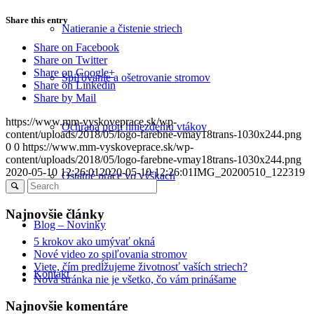
Share this entry
Natieranie a čistenie striech
Share on Facebook
Share on Twitter
Share on Google+
Spiľovanie a ošetrovanie stromov
Share on Linkedin
Share by Mail
https://www.mm-vyskoveprace.sk/wp-
Ochrana proti hniezdeniu vtákov
content/uploads/2018/05/logo-farebne-vmay18trans-1030x244.png
0
0
https://www.mm-vyskoveprace.sk/wp-
content/uploads/2018/05/logo-farebne-vmay18trans-1030x244.png
2020-05-10 12:26:01
2020-05-10 12:26:01
IMG_20200510_122319
Ostatné práce vo výškach
Najnovšie články
Blog – Novinky
5 krokov ako umývať okná
Nové video zo spiľovania stromov
Viete, čím predĺžujeme životnosť vaších striech?
Kontakt
Nová stránka nie je všetko, čo vám prinášame
Najnovšie komentáre