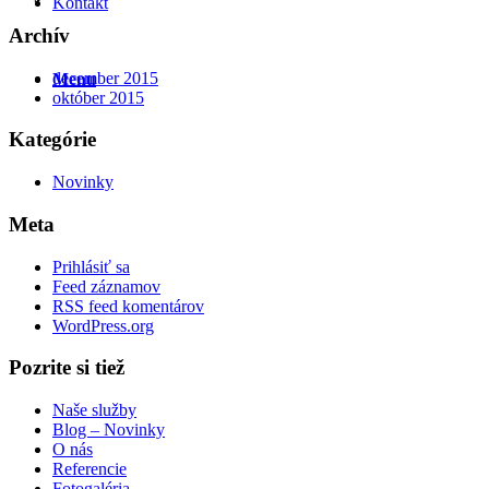
Kontakt
Archív
december 2015
Menu
október 2015
Kategórie
Novinky
Meta
Prihlásiť sa
Feed záznamov
RSS feed komentárov
WordPress.org
Pozrite si tiež
Naše služby
Blog – Novinky
O nás
Referencie
Fotogaléria