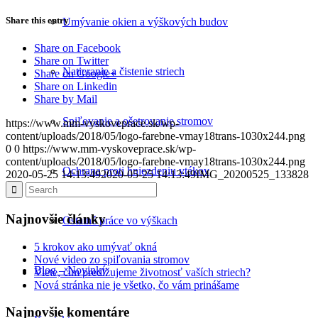
Share this entry
Umývanie okien a výškových budov
Share on Facebook
Share on Twitter
Natieranie a čistenie striech
Share on Google+
Share on Linkedin
Share by Mail
Spiľovanie a ošetrovanie stromov
https://www.mm-vyskoveprace.sk/wp-
content/uploads/2018/05/logo-farebne-vmay18trans-1030x244.png
0
0
https://www.mm-vyskoveprace.sk/wp-
content/uploads/2018/05/logo-farebne-vmay18trans-1030x244.png
Ochrana proti hniezdeniu vtákov
2020-05-25 14:13:49
2020-05-25 14:13:49
IMG_20200525_133828
Najnovšie články
Ostatné práce vo výškach
5 krokov ako umývať okná
Nové video zo spiľovania stromov
Blog – Novinky
Viete, čím predĺžujeme životnosť vaších striech?
Nová stránka nie je všetko, čo vám prinášame
Najnovšie komentáre