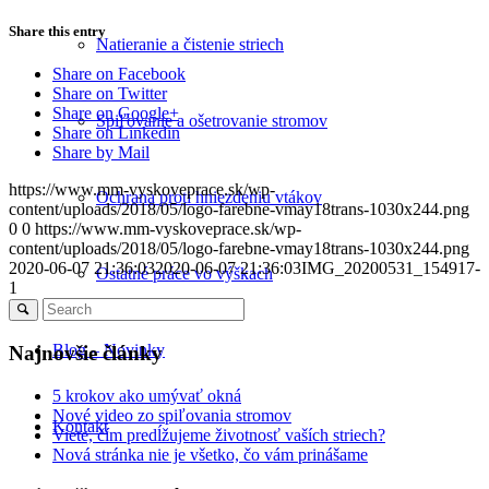
Share this entry
Natieranie a čistenie striech
Share on Facebook
Share on Twitter
Share on Google+
Spiľovanie a ošetrovanie stromov
Share on Linkedin
Share by Mail
https://www.mm-vyskoveprace.sk/wp-
Ochrana proti hniezdeniu vtákov
content/uploads/2018/05/logo-farebne-vmay18trans-1030x244.png
0
0
https://www.mm-vyskoveprace.sk/wp-
content/uploads/2018/05/logo-farebne-vmay18trans-1030x244.png
2020-06-07 21:36:03
2020-06-07 21:36:03
IMG_20200531_154917-
Ostatné práce vo výškach
1
Blog – Novinky
Najnovšie články
5 krokov ako umývať okná
Nové video zo spiľovania stromov
Kontakt
Viete, čím predĺžujeme životnosť vaších striech?
Nová stránka nie je všetko, čo vám prinášame