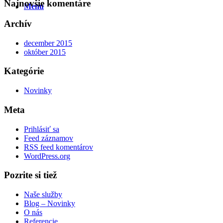
Najnovšie komentáre
Menu
Archív
december 2015
október 2015
Kategórie
Novinky
Meta
Prihlásiť sa
Feed záznamov
RSS feed komentárov
WordPress.org
Pozrite si tiež
Naše služby
Blog – Novinky
O nás
Referencie