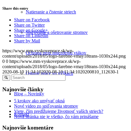
Share this entry
Natieranie a čistenie striech
Share on Facebook
Share on Twitter
Share on Google+
Spiľovanie a ošetrovanie stromov
Share on Linkedin
Share by Mail
https://www.mm-vyskoveprace.sk/wp-
Ochrana proti hniezdeniu vtákov
content/uploads/2018/05/logo-farebne-vmay18trans-1030x244.png
0
0
https://www.mm-vyskoveprace.sk/wp-
content/uploads/2018/05/logo-farebne-vmay18trans-1030x244.png
2020-08-10 11:34:10
2020-08-10 11:34:10
20200810_112630-1
Ostatné práce vo výškach
Najnovšie články
Blog – Novinky
5 krokov ako umývať okná
Nové video zo spiľovania stromov
Viete, čím predĺžujeme životnosť vaších striech?
Kontakt
Nová stránka nie je všetko, čo vám prinášame
Najnovšie komentáre