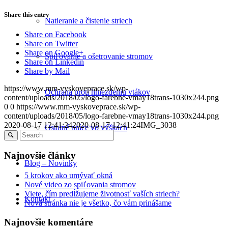
Share this entry
Natieranie a čistenie striech
Share on Facebook
Share on Twitter
Share on Google+
Spiľovanie a ošetrovanie stromov
Share on Linkedin
Share by Mail
https://www.mm-vyskoveprace.sk/wp-
Ochrana proti hniezdeniu vtákov
content/uploads/2018/05/logo-farebne-vmay18trans-1030x244.png
0
0
https://www.mm-vyskoveprace.sk/wp-
content/uploads/2018/05/logo-farebne-vmay18trans-1030x244.png
2020-08-17 12:41:24
2020-08-17 12:41:24
IMG_3038
Ostatné práce vo výškach
Najnovšie články
Blog – Novinky
5 krokov ako umývať okná
Nové video zo spiľovania stromov
Viete, čím predĺžujeme životnosť vaších striech?
Kontakt
Nová stránka nie je všetko, čo vám prinášame
Najnovšie komentáre