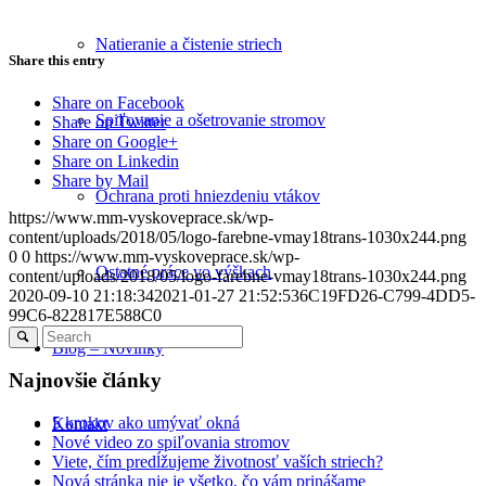
Natieranie a čistenie striech
Share this entry
Share on Facebook
Spiľovanie a ošetrovanie stromov
Share on Twitter
Share on Google+
Share on Linkedin
Share by Mail
Ochrana proti hniezdeniu vtákov
https://www.mm-vyskoveprace.sk/wp-
content/uploads/2018/05/logo-farebne-vmay18trans-1030x244.png
0
0
https://www.mm-vyskoveprace.sk/wp-
Ostatné práce vo výškach
content/uploads/2018/05/logo-farebne-vmay18trans-1030x244.png
2020-09-10 21:18:34
2021-01-27 21:52:53
6C19FD26-C799-4DD5-
99C6-822817E588C0
Blog – Novinky
Najnovšie články
5 krokov ako umývať okná
Kontakt
Nové video zo spiľovania stromov
Viete, čím predĺžujeme životnosť vaších striech?
Nová stránka nie je všetko, čo vám prinášame