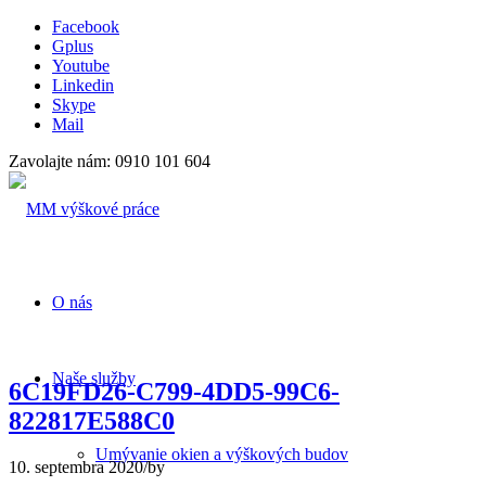
Facebook
Gplus
Youtube
Linkedin
Skype
Mail
Zavolajte nám: 0910 101 604
O nás
Naše služby
6C19FD26-C799-4DD5-99C6-
822817E588C0
Umývanie okien a výškových budov
10. septembra 2020
/
by