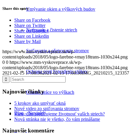
Share this entry
Umývanie okien a výškových budov
Share on Facebook
Share on Twitter
Natieranie a čistenie striech
Share on Google+
Share on Linkedin
Share by Mail
Spiľovanie a ošetrovanie stromov
https://www.mm-vyskoveprace.sk/wp-
content/uploads/2018/05/logo-farebne-vmay18trans-1030x244.png
0
0
https://www.mm-vyskoveprace.sk/wp-
content/uploads/2018/05/logo-farebne-vmay18trans-1030x244.png
Ochrana proti hniezdeniu vtákov
2021-02-15 17:08:36
2021-02-15 17:08:36
IMG_20210215_123357
Najnovšie články
Ostatné práce vo výškach
5 krokov ako umývať okná
Nové video zo spiľovania stromov
Blog – Novinky
Viete, čím predĺžujeme životnosť vaších striech?
Nová stránka nie je všetko, čo vám prinášame
Najnovšie komentáre