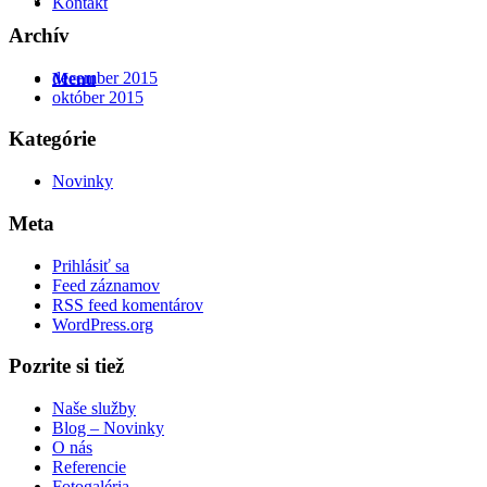
Kontakt
Archív
december 2015
Menu
október 2015
Kategórie
Novinky
Meta
Prihlásiť sa
Feed záznamov
RSS feed komentárov
WordPress.org
Pozrite si tiež
Naše služby
Blog – Novinky
O nás
Referencie
Fotogaléria