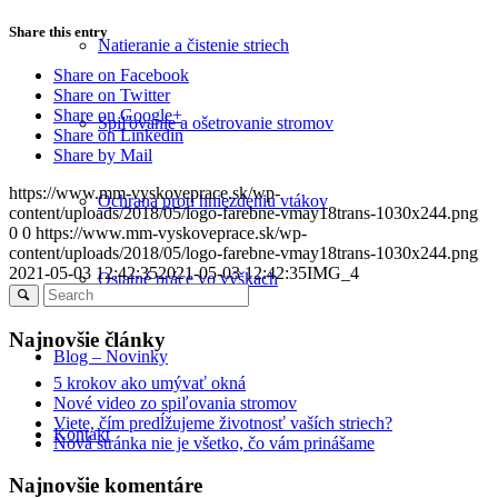
Share this entry
Natieranie a čistenie striech
Share on Facebook
Share on Twitter
Share on Google+
Spiľovanie a ošetrovanie stromov
Share on Linkedin
Share by Mail
https://www.mm-vyskoveprace.sk/wp-
Ochrana proti hniezdeniu vtákov
content/uploads/2018/05/logo-farebne-vmay18trans-1030x244.png
0
0
https://www.mm-vyskoveprace.sk/wp-
content/uploads/2018/05/logo-farebne-vmay18trans-1030x244.png
2021-05-03 12:42:35
2021-05-03 12:42:35
IMG_4
Ostatné práce vo výškach
Najnovšie články
Blog – Novinky
5 krokov ako umývať okná
Nové video zo spiľovania stromov
Viete, čím predĺžujeme životnosť vaších striech?
Kontakt
Nová stránka nie je všetko, čo vám prinášame
Najnovšie komentáre