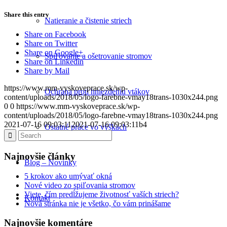
Share this entry
Natieranie a čistenie striech
Share on Facebook
Share on Twitter
Share on Google+
Spiľovanie a ošetrovanie stromov
Share on Linkedin
Share by Mail
https://www.mm-vyskoveprace.sk/wp-
Ochrana proti hniezdeniu vtákov
content/uploads/2018/05/logo-farebne-vmay18trans-1030x244.png
0
0
https://www.mm-vyskoveprace.sk/wp-
content/uploads/2018/05/logo-farebne-vmay18trans-1030x244.png
2021-07-16 09:03:11
2021-07-16 09:03:11
b4
Ostatné práce vo výškach
Najnovšie články
Blog – Novinky
5 krokov ako umývať okná
Nové video zo spiľovania stromov
Viete, čím predĺžujeme životnosť vaších striech?
Kontakt
Nová stránka nie je všetko, čo vám prinášame
Najnovšie komentáre