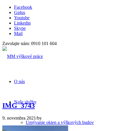
Facebook
Gplus
Youtube
Linkedin
Skype
Mail
Zavolajte nám: 0910 101 604
O nás
Naše služby
IMG_3743
9. novembra 2021
/
by
Umývanie okien a výškových budov