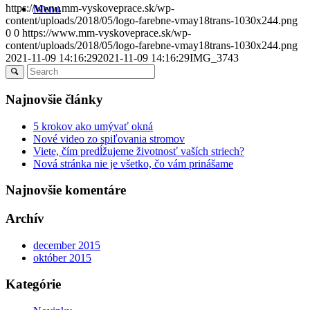
https://www.mm-vyskoveprace.sk/wp-
Menu
content/uploads/2018/05/logo-farebne-vmay18trans-1030x244.png
0
0
https://www.mm-vyskoveprace.sk/wp-
content/uploads/2018/05/logo-farebne-vmay18trans-1030x244.png
2021-11-09 14:16:29
2021-11-09 14:16:29
IMG_3743
Najnovšie články
5 krokov ako umývať okná
Nové video zo spiľovania stromov
Viete, čím predĺžujeme životnosť vaších striech?
Nová stránka nie je všetko, čo vám prinášame
Najnovšie komentáre
Archív
december 2015
október 2015
Kategórie