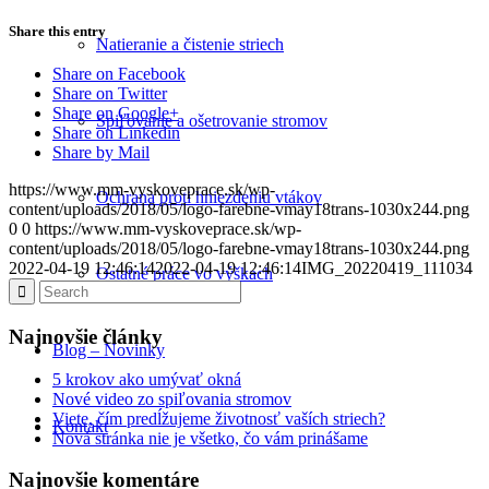
Share this entry
Natieranie a čistenie striech
Share on Facebook
Share on Twitter
Share on Google+
Spiľovanie a ošetrovanie stromov
Share on Linkedin
Share by Mail
https://www.mm-vyskoveprace.sk/wp-
Ochrana proti hniezdeniu vtákov
content/uploads/2018/05/logo-farebne-vmay18trans-1030x244.png
0
0
https://www.mm-vyskoveprace.sk/wp-
content/uploads/2018/05/logo-farebne-vmay18trans-1030x244.png
2022-04-19 12:46:14
2022-04-19 12:46:14
IMG_20220419_111034
Ostatné práce vo výškach
Najnovšie články
Blog – Novinky
5 krokov ako umývať okná
Nové video zo spiľovania stromov
Viete, čím predĺžujeme životnosť vaších striech?
Kontakt
Nová stránka nie je všetko, čo vám prinášame
Najnovšie komentáre