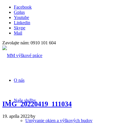
Facebook
Gplus
Youtube
Linkedin
Skype
Mail
Zavolajte nám: 0910 101 604
O nás
Naše služby
IMG_20220419_111034
19. apríla 2022
/
by
Umývanie okien a výškových budov