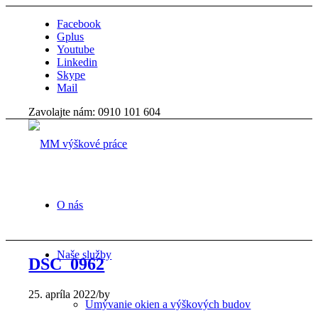
Facebook
Gplus
Youtube
Linkedin
Skype
Mail
Zavolajte nám: 0910 101 604
O nás
Naše služby
DSC_0962
25. apríla 2022
/
by
Umývanie okien a výškových budov