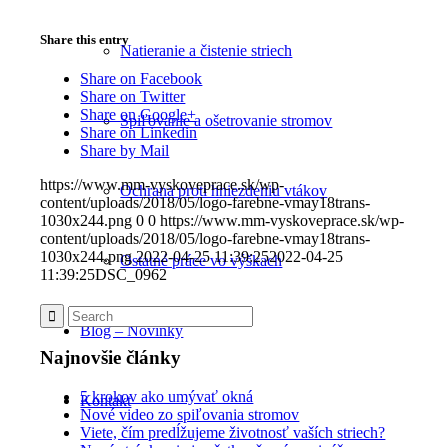
Share this entry
Natieranie a čistenie striech
Share on Facebook
Share on Twitter
Share on Google+
Spiľovanie a ošetrovanie stromov
Share on Linkedin
Share by Mail
https://www.mm-vyskoveprace.sk/wp-
Ochrana proti hniezdeniu vtákov
content/uploads/2018/05/logo-farebne-vmay18trans-
1030x244.png
0
0
https://www.mm-vyskoveprace.sk/wp-
content/uploads/2018/05/logo-farebne-vmay18trans-
1030x244.png
2022-04-25 11:39:25
2022-04-25
Ostatné práce vo výškach
11:39:25
DSC_0962
Blog – Novinky
Najnovšie články
5 krokov ako umývať okná
Kontakt
Nové video zo spiľovania stromov
Viete, čím predĺžujeme životnosť vaších striech?