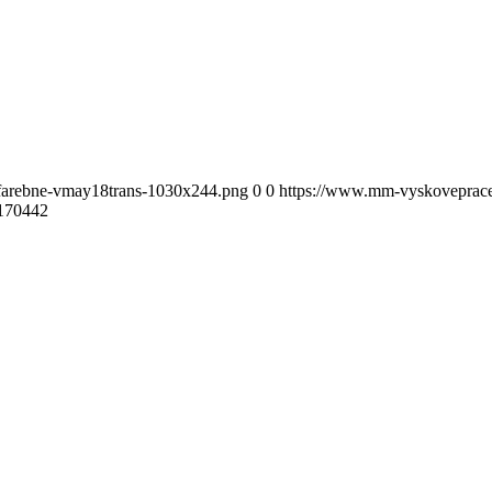
-farebne-vmay18trans-1030x244.png
0
0
https://www.mm-vyskoveprace.
170442