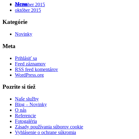
Menu
december 2015
október 2015
Kategórie
Novinky
Meta
Prihlásiť sa
Feed záznamov
RSS feed komentárov
WordPress.org
Pozrite si tiež
Naše služby
Blog – Novinky
O nás
Referencie
Fotogaléria
Zásady používania súborov cookie
Vyhlásenie o ochrane súkromia