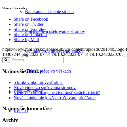
Share this entry
Natieranie a čistenie striech
Share on Facebook
Share on Twitter
Share on Google+
Spiľovanie a ošetrovanie stromov
Share on Linkedin
Share by Mail
https://www.mm-vyskoveprace.sk/wp-content/uploads/2018/05/logo
Ochrana proti hniezdeniu vtákov
1030x244.png
2022-07-14 19:10:24
2022-07-14 19:10:24
20220705_
Najnovšie články
Ostatné práce vo výškach
5 krokov ako umývať okná
Nové video zo spiľovania stromov
Blog – Novinky
Viete, čím predĺžujeme životnosť vaších striech?
Nová stránka nie je všetko, čo vám prinášame
Najnovšie komentáre
Kontakt
Archív