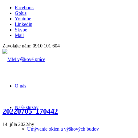
Facebook
Gplus
Youtube
Linkedin
Skype
Mail
Zavolajte nám: 0910 101 604
O nás
Naše služby
20220705_170442
14. júla 2022
/
by
Umývanie okien a výškových budov