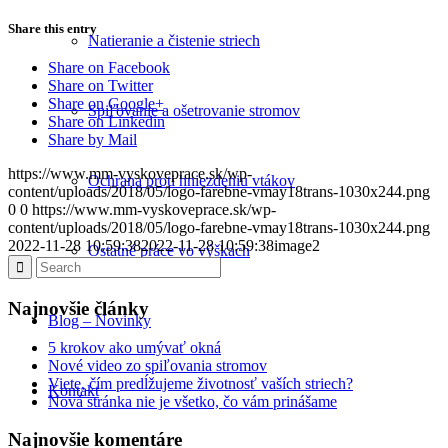
Share this entry
Natieranie a čistenie striech
Share on Facebook
Share on Twitter
Share on Google+
Spiľovanie a ošetrovanie stromov
Share on Linkedin
Share by Mail
https://www.mm-vyskoveprace.sk/wp-
Ochrana proti hniezdeniu vtákov
content/uploads/2018/05/logo-farebne-vmay18trans-1030x244.png
0
0
https://www.mm-vyskoveprace.sk/wp-
content/uploads/2018/05/logo-farebne-vmay18trans-1030x244.png
2022-11-28 10:59:38
2022-11-28 10:59:38
image2
Ostatné práce vo výškach
Najnovšie články
Blog – Novinky
5 krokov ako umývať okná
Nové video zo spiľovania stromov
Viete, čím predĺžujeme životnosť vaších striech?
Kontakt
Nová stránka nie je všetko, čo vám prinášame
Najnovšie komentáre