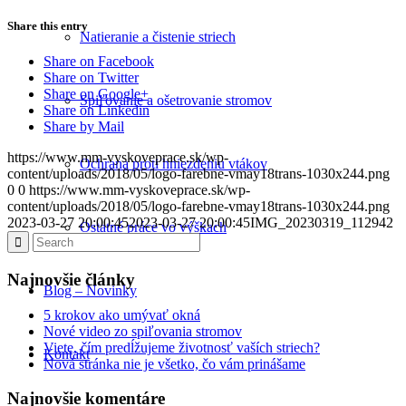
Share this entry
Natieranie a čistenie striech
Share on Facebook
Share on Twitter
Share on Google+
Spiľovanie a ošetrovanie stromov
Share on Linkedin
Share by Mail
https://www.mm-vyskoveprace.sk/wp-
Ochrana proti hniezdeniu vtákov
content/uploads/2018/05/logo-farebne-vmay18trans-1030x244.png
0
0
https://www.mm-vyskoveprace.sk/wp-
content/uploads/2018/05/logo-farebne-vmay18trans-1030x244.png
2023-03-27 20:00:45
2023-03-27 20:00:45
IMG_20230319_112942
Ostatné práce vo výškach
Najnovšie články
Blog – Novinky
5 krokov ako umývať okná
Nové video zo spiľovania stromov
Viete, čím predĺžujeme životnosť vaších striech?
Kontakt
Nová stránka nie je všetko, čo vám prinášame
Najnovšie komentáre