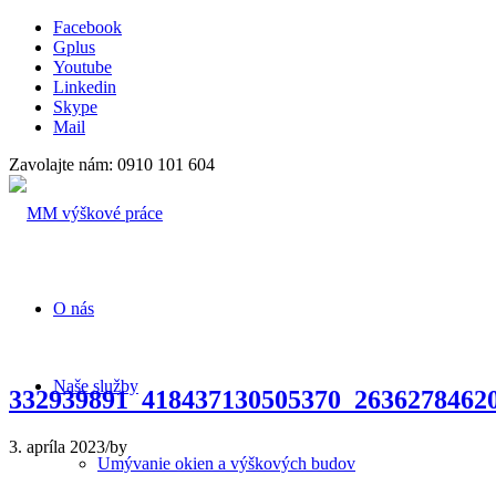
Facebook
Gplus
Youtube
Linkedin
Skype
Mail
Zavolajte nám: 0910 101 604
O nás
Naše služby
332939891_418437130505370_2636278462
3. apríla 2023
/
by
Umývanie okien a výškových budov