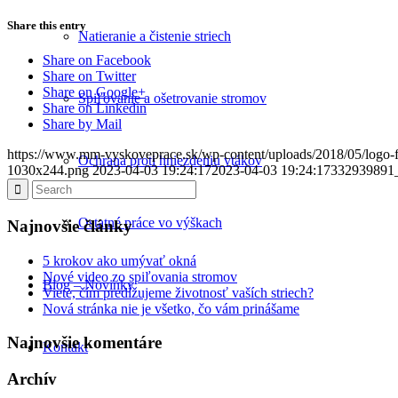
Share this entry
Natieranie a čistenie striech
Share on Facebook
Share on Twitter
Share on Google+
Spiľovanie a ošetrovanie stromov
Share on Linkedin
Share by Mail
https://www.mm-vyskoveprace.sk/wp-content/uploads/2018/05/logo
Ochrana proti hniezdeniu vtákov
1030x244.png
2023-04-03 19:24:17
2023-04-03 19:24:17
332939891
Ostatné práce vo výškach
Najnovšie články
5 krokov ako umývať okná
Nové video zo spiľovania stromov
Blog – Novinky
Viete, čím predĺžujeme životnosť vaších striech?
Nová stránka nie je všetko, čo vám prinášame
Najnovšie komentáre
Kontakt
Archív