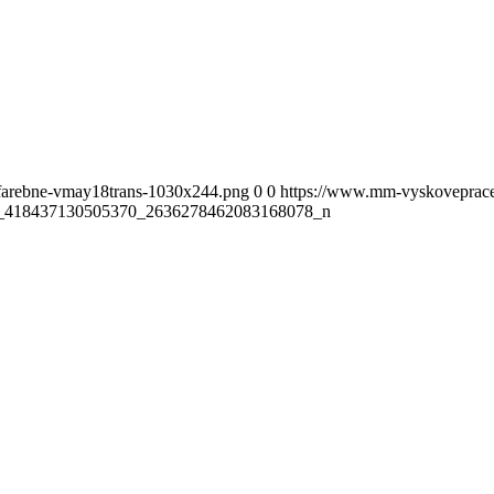
-farebne-vmay18trans-1030x244.png
0
0
https://www.mm-vyskoveprace.
_418437130505370_2636278462083168078_n