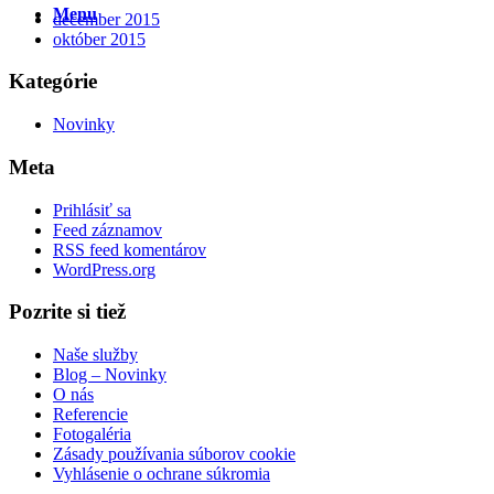
Menu
december 2015
október 2015
Kategórie
Novinky
Meta
Prihlásiť sa
Feed záznamov
RSS feed komentárov
WordPress.org
Pozrite si tiež
Naše služby
Blog – Novinky
O nás
Referencie
Fotogaléria
Zásady používania súborov cookie
Vyhlásenie o ochrane súkromia