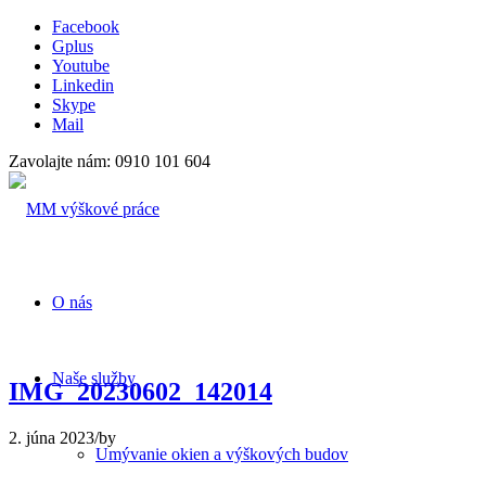
Facebook
Gplus
Youtube
Linkedin
Skype
Mail
Zavolajte nám: 0910 101 604
O nás
Naše služby
IMG_20230602_142014
2. júna 2023
/
by
Umývanie okien a výškových budov