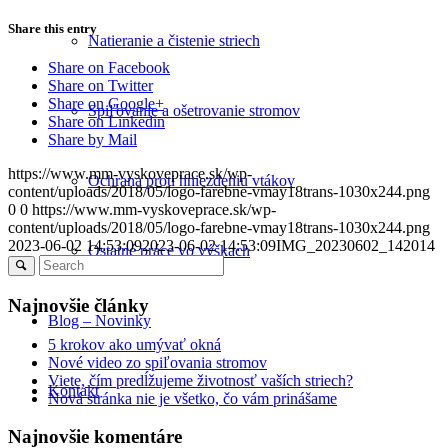
Share this entry
Natieranie a čistenie striech
Share on Facebook
Share on Twitter
Share on Google+
Spiľovanie a ošetrovanie stromov
Share on Linkedin
Share by Mail
https://www.mm-vyskoveprace.sk/wp-
Ochrana proti hniezdeniu vtákov
content/uploads/2018/05/logo-farebne-vmay18trans-1030x244.png
0
0
https://www.mm-vyskoveprace.sk/wp-
content/uploads/2018/05/logo-farebne-vmay18trans-1030x244.png
2023-06-02 14:53:09
2023-06-02 14:53:09
IMG_20230602_142014
Ostatné práce vo výškach
Najnovšie články
Blog – Novinky
5 krokov ako umývať okná
Nové video zo spiľovania stromov
Viete, čím predĺžujeme životnosť vaších striech?
Kontakt
Nová stránka nie je všetko, čo vám prinášame
Najnovšie komentáre