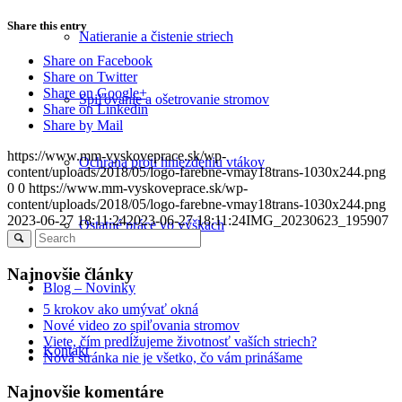
Share this entry
Natieranie a čistenie striech
Share on Facebook
Share on Twitter
Share on Google+
Spiľovanie a ošetrovanie stromov
Share on Linkedin
Share by Mail
https://www.mm-vyskoveprace.sk/wp-
Ochrana proti hniezdeniu vtákov
content/uploads/2018/05/logo-farebne-vmay18trans-1030x244.png
0
0
https://www.mm-vyskoveprace.sk/wp-
content/uploads/2018/05/logo-farebne-vmay18trans-1030x244.png
2023-06-27 18:11:24
2023-06-27 18:11:24
IMG_20230623_195907
Ostatné práce vo výškach
Najnovšie články
Blog – Novinky
5 krokov ako umývať okná
Nové video zo spiľovania stromov
Viete, čím predĺžujeme životnosť vaších striech?
Kontakt
Nová stránka nie je všetko, čo vám prinášame
Najnovšie komentáre