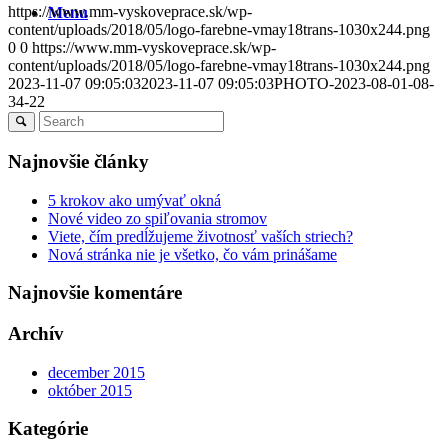
https://www.mm-vyskoveprace.sk/wp-
Menu
content/uploads/2018/05/logo-farebne-vmay18trans-1030x244.png
0
0
https://www.mm-vyskoveprace.sk/wp-
content/uploads/2018/05/logo-farebne-vmay18trans-1030x244.png
2023-11-07 09:05:03
2023-11-07 09:05:03
PHOTO-2023-08-01-08-
34-22
Najnovšie články
5 krokov ako umývať okná
Nové video zo spiľovania stromov
Viete, čím predĺžujeme životnosť vaších striech?
Nová stránka nie je všetko, čo vám prinášame
Najnovšie komentáre
Archív
december 2015
október 2015
Kategórie