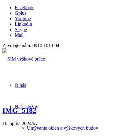
Facebook
Gplus
Youtube
Linkedin
Skype
Mail
Zavolajte nám: 0910 101 604
O nás
Naše služby
IMG_5182
10. apríla 2024
/
by
Umývanie okien a výškových budov