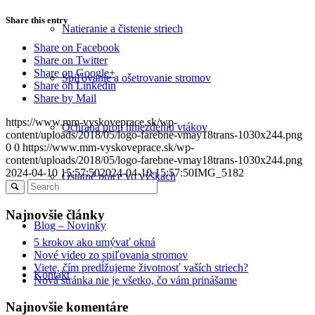
Share this entry
Natieranie a čistenie striech
Share on Facebook
Share on Twitter
Share on Google+
Spiľovanie a ošetrovanie stromov
Share on Linkedin
Share by Mail
https://www.mm-vyskoveprace.sk/wp-
Ochrana proti hniezdeniu vtákov
content/uploads/2018/05/logo-farebne-vmay18trans-1030x244.png
0
0
https://www.mm-vyskoveprace.sk/wp-
content/uploads/2018/05/logo-farebne-vmay18trans-1030x244.png
2024-04-10 15:57:50
2024-04-10 15:57:50
IMG_5182
Ostatné práce vo výškach
Najnovšie články
Blog – Novinky
5 krokov ako umývať okná
Nové video zo spiľovania stromov
Viete, čím predĺžujeme životnosť vaších striech?
Kontakt
Nová stránka nie je všetko, čo vám prinášame
Najnovšie komentáre