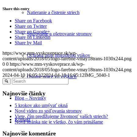
Share this entry
Natieranie a čistenie striech
Share on Facebook
Share on Twitter
Share on Google+
Spiľovanie a ošetrovanie stromov
Share on Linkedin
Share by Mail
https://www.mm-vyskoveprace.sk/wp-
Ochrana proti hniezdeniu vtákov
content/uploads/2018/05/logo-farebne-vmay18trans-1030x244.png
0
0
https://www.mm-vyskoveprace.sk/wp-
content/uploads/2018/05/logo-farebne-vmay18trans-1030x244.png
2024-04-10 16:05:12
2024-04-10 16:05:12
IMG_5040-1
Ostatné práce vo výškach
Najnovšie články
Blog – Novinky
5 krokov ako umývať okná
Nové video zo spiľovania stromov
Viete, čím predĺžujeme životnosť vaších striech?
Kontakt
Nová stránka nie je všetko, čo vám prinášame
Najnovšie komentáre