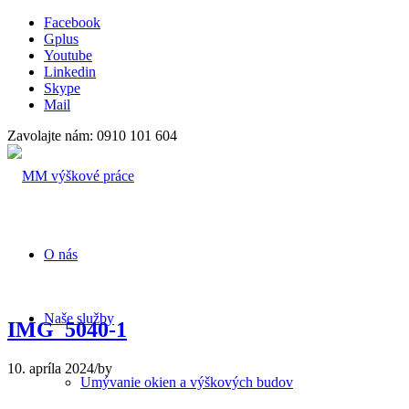
Facebook
Gplus
Youtube
Linkedin
Skype
Mail
Zavolajte nám: 0910 101 604
O nás
Naše služby
IMG_5040-1
10. apríla 2024
/
by
Umývanie okien a výškových budov