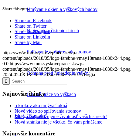
Share this entry
Umývanie okien a výškových budov
Share on Facebook
Share on Twitter
Natieranie a čistenie striech
Share on Google+
Share on Linkedin
Share by Mail
Spiľovanie a ošetrovanie stromov
https://www.mm-vyskoveprace.sk/wp-
content/uploads/2018/05/logo-farebne-vmay18trans-1030x244.png
0
0
https://www.mm-vyskoveprace.sk/wp-
content/uploads/2018/05/logo-farebne-vmay18trans-1030x244.png
Ochrana proti hniezdeniu vtákov
2024-05-08 18:50:57
2024-05-08 18:50:57
Logia
Najnovšie články
Ostatné práce vo výškach
5 krokov ako umývať okná
Nové video zo spiľovania stromov
Blog – Novinky
Viete, čím predĺžujeme životnosť vaších striech?
Nová stránka nie je všetko, čo vám prinášame
Najnovšie komentáre