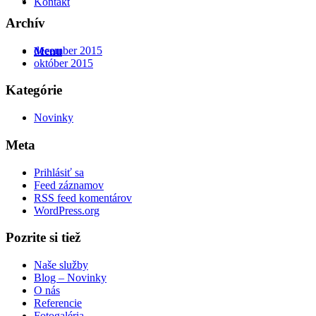
Kontakt
Archív
december 2015
Menu
október 2015
Kategórie
Novinky
Meta
Prihlásiť sa
Feed záznamov
RSS feed komentárov
WordPress.org
Pozrite si tiež
Naše služby
Blog – Novinky
O nás
Referencie
Fotogaléria