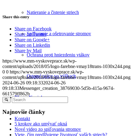
Natieranie a čistenie striech
Share this entry
Share on Facebook
Spiľovanie a ošetrovanie stromov
Share on Twitter
Share on Google+
Share on Linkedin
Share by Mail
Ochrana proti hniezdeniu vtákov
https://www.mm-vyskoveprace.sk/wp-
content/uploads/2018/05/logo-farebne-vmay18trans-1030x244.png
0
0
https://www.mm-vyskoveprace.sk/wp-
Ostatné práce vo výškach
content/uploads/2018/05/logo-farebne-vmay18trans-1030x244.png
2024-06-26 09:18:33
2024-06-26
09:18:33
Messenger_creation_38769030-5d5b-415a-9674-
661579ff862b
Blog – Novinky
Najnovšie články
Kontakt
5 krokov ako umývať okná
Nové video zo spiľovania stromov
Viete, čím predĺžujeme životnosť vaších striech?