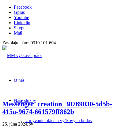
Facebook
Gplus
Youtube
Linkedin
Skype
Mail
Zavolajte nám: 0910 101 604
O nás
Naše služby
Messenger_creation_38769030-5d5b-
415a-9674-661579ff862b
Umývanie okien a výškových budov
26. júna 2024
/
by