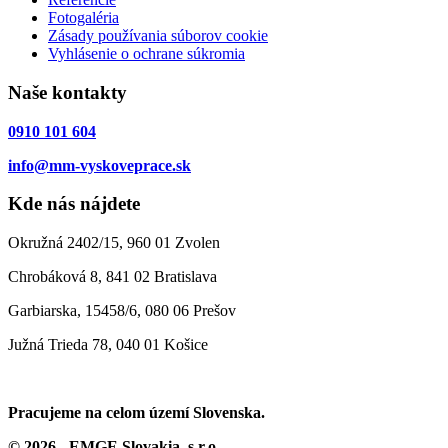
Fotogaléria
Zásady používania súborov cookie
Vyhlásenie o ochrane súkromia
Naše kontakty
0910 101 604
info@mm-vyskoveprace.sk
Kde nás nájdete
Okružná 2402/15, 960 01 Zvolen
Chrobáková 8, 841 02 Bratislava
Garbiarska, 15458/6, 080 06 Prešov
Južná Trieda 78, 040 01 Košice
Pracujeme na celom území Slovenska.
© 2026 - EMGE Slovakia, s.r.o.