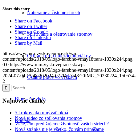
Share this entry
Natieranie a čistenie striech
Share on Facebook
Share on Twitter
Share on Google+
Spiľovanie a ošetrovanie stromov
Share on Linkedin
Share by Mail
https://www.mm-vyskoveprace.sk/wp-
Ochrana proti hniezdeniu vtákov
content/uploads/2018/05/logo-farebne-vmay18trans-1030x244.png
0
0
https://www.mm-vyskoveprace.sk/wp-
content/uploads/2018/05/logo-farebne-vmay18trans-1030x244.png
2024-07-04 13:48:20
2024-07-04 13:48:20
IMG_20230224_150534-
Ostatné práce vo výškach
2
Blog – Novinky
Najnovšie články
5 krokov ako umývať okná
Nové video zo spiľovania stromov
Kontakt
Viete, čím predĺžujeme životnosť vaších striech?
Nová stránka nie je všetko, čo vám prinášame