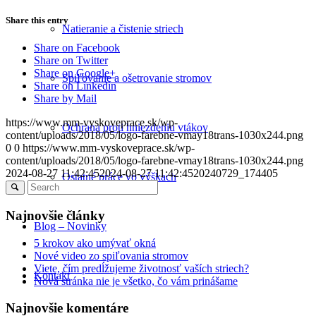
Share this entry
Natieranie a čistenie striech
Share on Facebook
Share on Twitter
Share on Google+
Spiľovanie a ošetrovanie stromov
Share on Linkedin
Share by Mail
https://www.mm-vyskoveprace.sk/wp-
Ochrana proti hniezdeniu vtákov
content/uploads/2018/05/logo-farebne-vmay18trans-1030x244.png
0
0
https://www.mm-vyskoveprace.sk/wp-
content/uploads/2018/05/logo-farebne-vmay18trans-1030x244.png
2024-08-27 11:42:45
2024-08-27 11:42:45
20240729_174405
Ostatné práce vo výškach
Najnovšie články
Blog – Novinky
5 krokov ako umývať okná
Nové video zo spiľovania stromov
Viete, čím predĺžujeme životnosť vaších striech?
Kontakt
Nová stránka nie je všetko, čo vám prinášame
Najnovšie komentáre