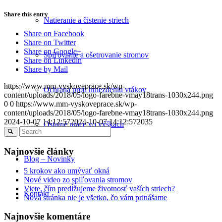
Share this entry
Natieranie a čistenie striech
Share on Facebook
Share on Twitter
Share on Google+
Spiľovanie a ošetrovanie stromov
Share on Linkedin
Share by Mail
https://www.mm-vyskoveprace.sk/wp-
Ochrana proti hniezdeniu vtákov
content/uploads/2018/05/logo-farebne-vmay18trans-1030x244.png
0
0
https://www.mm-vyskoveprace.sk/wp-
content/uploads/2018/05/logo-farebne-vmay18trans-1030x244.png
2024-10-07 14:12:57
2024-10-07 14:12:57
2035
Ostatné práce vo výškach
Najnovšie články
Blog – Novinky
5 krokov ako umývať okná
Nové video zo spiľovania stromov
Viete, čím predĺžujeme životnosť vaších striech?
Kontakt
Nová stránka nie je všetko, čo vám prinášame
Najnovšie komentáre