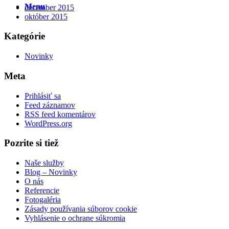
Menu
december 2015
október 2015
Kategórie
Novinky
Meta
Prihlásiť sa
Feed záznamov
RSS feed komentárov
WordPress.org
Pozrite si tiež
Naše služby
Blog – Novinky
O nás
Referencie
Fotogaléria
Zásady používania súborov cookie
Vyhlásenie o ochrane súkromia