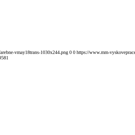
-farebne-vmay18trans-1030x244.png
0
0
https://www.mm-vyskoveprace.
9581