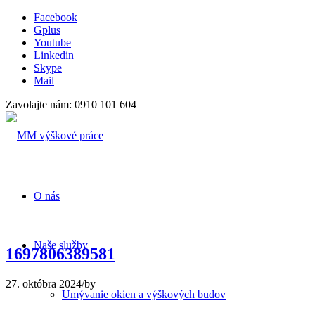
Facebook
Gplus
Youtube
Linkedin
Skype
Mail
Zavolajte nám: 0910 101 604
O nás
Naše služby
1697806389581
27. októbra 2024
/
by
Umývanie okien a výškových budov