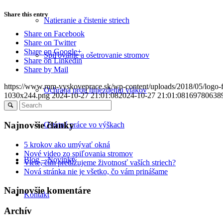
Share this entry
Natieranie a čistenie striech
Share on Facebook
Share on Twitter
Share on Google+
Spiľovanie a ošetrovanie stromov
Share on Linkedin
Share by Mail
https://www.mm-vyskoveprace.sk/wp-content/uploads/2018/05/logo
Ochrana proti hniezdeniu vtákov
1030x244.png
2024-10-27 21:01:08
2024-10-27 21:01:08
169780638
Najnovšie články
Ostatné práce vo výškach
5 krokov ako umývať okná
Nové video zo spiľovania stromov
Blog – Novinky
Viete, čím predĺžujeme životnosť vaších striech?
Nová stránka nie je všetko, čo vám prinášame
Najnovšie komentáre
Kontakt
Archív