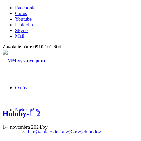
Facebook
Gplus
Youtube
Linkedin
Skype
Mail
Zavolajte nám: 0910 101 604
O nás
Naše služby
Holuby-1_2
14. novembra 2024
/
by
Umývanie okien a výškových budov