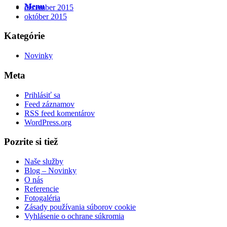
Menu
december 2015
október 2015
Kategórie
Novinky
Meta
Prihlásiť sa
Feed záznamov
RSS feed komentárov
WordPress.org
Pozrite si tiež
Naše služby
Blog – Novinky
O nás
Referencie
Fotogaléria
Zásady používania súborov cookie
Vyhlásenie o ochrane súkromia