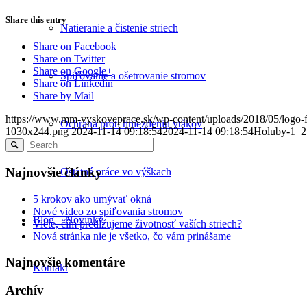
Share this entry
Natieranie a čistenie striech
Share on Facebook
Share on Twitter
Share on Google+
Spiľovanie a ošetrovanie stromov
Share on Linkedin
Share by Mail
https://www.mm-vyskoveprace.sk/wp-content/uploads/2018/05/logo
Ochrana proti hniezdeniu vtákov
1030x244.png
2024-11-14 09:18:54
2024-11-14 09:18:54
Holuby-1_2
Najnovšie články
Ostatné práce vo výškach
5 krokov ako umývať okná
Nové video zo spiľovania stromov
Blog – Novinky
Viete, čím predĺžujeme životnosť vaších striech?
Nová stránka nie je všetko, čo vám prinášame
Najnovšie komentáre
Kontakt
Archív