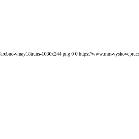
-farebne-vmay18trans-1030x244.png
0
0
https://www.mm-vyskoveprace.