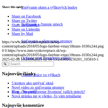
Share this entry
Umývanie okien a výškových budov
Share on Facebook
Share on Twitter
Natieranie a čistenie striech
Share on Google+
Share on Linkedin
Share by Mail
Spiľovanie a ošetrovanie stromov
https://www.mm-vyskoveprace.sk/wp-
content/uploads/2018/05/logo-farebne-vmay18trans-1030x244.png
0
0
https://www.mm-vyskoveprace.sk/wp-
content/uploads/2018/05/logo-farebne-vmay18trans-1030x244.png
Ochrana proti hniezdeniu vtákov
2025-02-08 13:24:00
2025-02-08 13:24:00
20250201_105810-1
Najnovšie články
Ostatné práce vo výškach
5 krokov ako umývať okná
Nové video zo spiľovania stromov
Viete, čím predĺžujeme životnosť vaších striech?
Blog – Novinky
Nová stránka nie je všetko, čo vám prinášame
Najnovšie komentáre