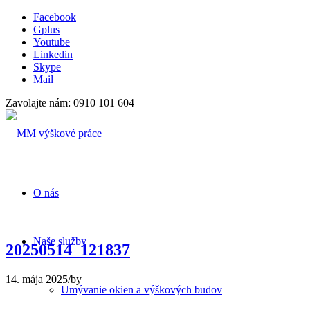
Facebook
Gplus
Youtube
Linkedin
Skype
Mail
Zavolajte nám: 0910 101 604
O nás
Naše služby
20250514_121837
14. mája 2025
/
by
Umývanie okien a výškových budov