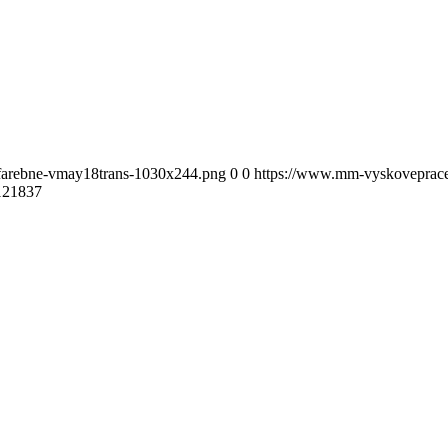
-farebne-vmay18trans-1030x244.png
0
0
https://www.mm-vyskoveprace.
121837