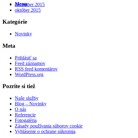
Menu
december 2015
október 2015
Kategórie
Novinky
Meta
Prihlásiť sa
Feed záznamov
RSS feed komentárov
WordPress.org
Pozrite si tiež
Naše služby
Blog – Novinky
O nás
Referencie
Fotogaléria
Zásady používania súborov cookie
Vyhlásenie o ochrane súkromia