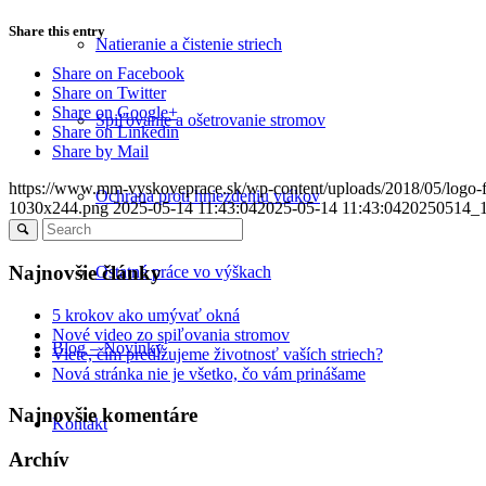
Share this entry
Natieranie a čistenie striech
Share on Facebook
Share on Twitter
Share on Google+
Spiľovanie a ošetrovanie stromov
Share on Linkedin
Share by Mail
https://www.mm-vyskoveprace.sk/wp-content/uploads/2018/05/logo
Ochrana proti hniezdeniu vtákov
1030x244.png
2025-05-14 11:43:04
2025-05-14 11:43:04
20250514_
Najnovšie články
Ostatné práce vo výškach
5 krokov ako umývať okná
Nové video zo spiľovania stromov
Blog – Novinky
Viete, čím predĺžujeme životnosť vaších striech?
Nová stránka nie je všetko, čo vám prinášame
Najnovšie komentáre
Kontakt
Archív