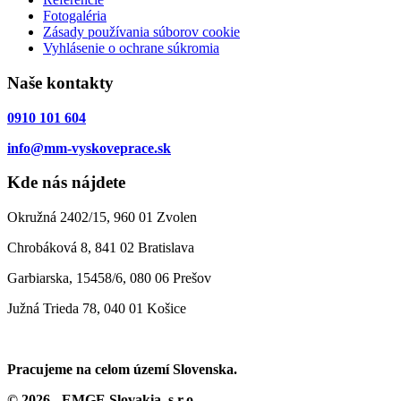
Fotogaléria
Zásady používania súborov cookie
Vyhlásenie o ochrane súkromia
Naše kontakty
0910 101 604
info@mm-vyskoveprace.sk
Kde nás nájdete
Okružná 2402/15, 960 01 Zvolen
Chrobáková 8, 841 02 Bratislava
Garbiarska, 15458/6, 080 06 Prešov
Južná Trieda 78, 040 01 Košice
Pracujeme na celom území Slovenska.
© 2026 - EMGE Slovakia, s.r.o.