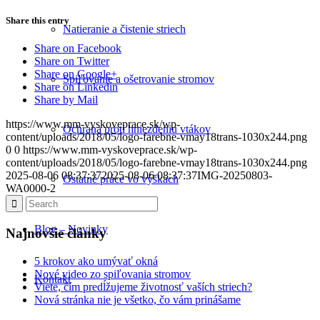
Share this entry
Natieranie a čistenie striech
Share on Facebook
Share on Twitter
Share on Google+
Spiľovanie a ošetrovanie stromov
Share on Linkedin
Share by Mail
https://www.mm-vyskoveprace.sk/wp-
Ochrana proti hniezdeniu vtákov
content/uploads/2018/05/logo-farebne-vmay18trans-1030x244.png
0
0
https://www.mm-vyskoveprace.sk/wp-
content/uploads/2018/05/logo-farebne-vmay18trans-1030x244.png
2025-08-06 08:37:37
2025-08-06 08:37:37
IMG-20250803-
Ostatné práce vo výškach
WA0000-2
Blog – Novinky
Najnovšie články
5 krokov ako umývať okná
Nové video zo spiľovania stromov
Kontakt
Viete, čím predĺžujeme životnosť vaších striech?
Nová stránka nie je všetko, čo vám prinášame