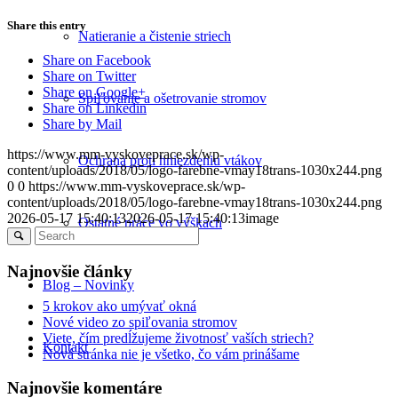
Share this entry
Natieranie a čistenie striech
Share on Facebook
Share on Twitter
Share on Google+
Spiľovanie a ošetrovanie stromov
Share on Linkedin
Share by Mail
https://www.mm-vyskoveprace.sk/wp-
Ochrana proti hniezdeniu vtákov
content/uploads/2018/05/logo-farebne-vmay18trans-1030x244.png
0
0
https://www.mm-vyskoveprace.sk/wp-
content/uploads/2018/05/logo-farebne-vmay18trans-1030x244.png
2026-05-17 15:40:13
2026-05-17 15:40:13
image
Ostatné práce vo výškach
Najnovšie články
Blog – Novinky
5 krokov ako umývať okná
Nové video zo spiľovania stromov
Viete, čím predĺžujeme životnosť vaších striech?
Kontakt
Nová stránka nie je všetko, čo vám prinášame
Najnovšie komentáre