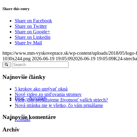
Share this entry
Share on Facebook
Share on Twitter
Share on Google+
Share on Linkedin
Share by Mail
https://www.mm-vyskoveprace.sk/wp-content/uploads/2018/05/logo
1030x244.png
2026-06-19 19:05:09
2026-06-19 19:05:09
K24-strech
Najnovšie články
5 krokov ako umývať okná
Nové video zo spiľovania stromov
Blog – Novinky
Viete, čím predĺžujeme životnosť vaších striech?
Nová stránka nie je všetko, čo vám prinášame
Najnovšie komentáre
Kontakt
Archív