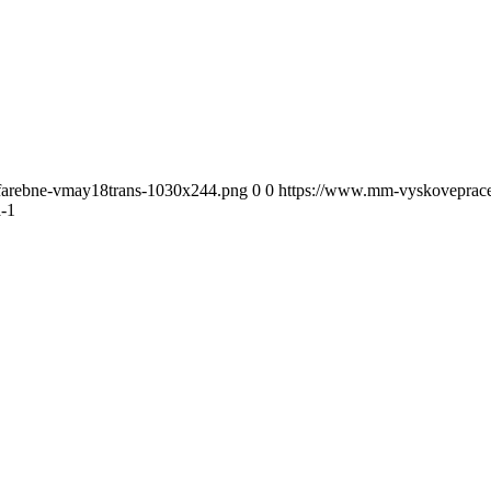
-farebne-vmay18trans-1030x244.png
0
0
https://www.mm-vyskoveprace.
a-1