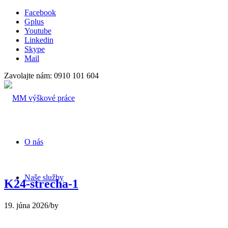
Facebook
Gplus
Youtube
Linkedin
Skype
Mail
Zavolajte nám: 0910 101 604
O nás
Naše služby
K24-strecha-1
19. júna 2026
/
by