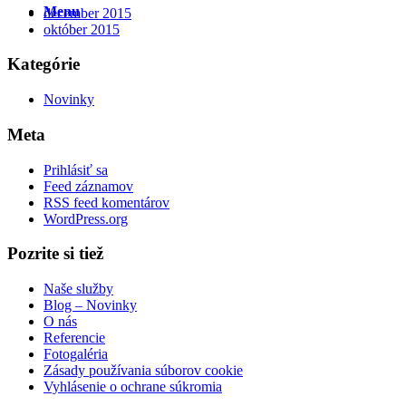
Menu
december 2015
október 2015
Kategórie
Novinky
Meta
Prihlásiť sa
Feed záznamov
RSS feed komentárov
WordPress.org
Pozrite si tiež
Naše služby
Blog – Novinky
O nás
Referencie
Fotogaléria
Zásady používania súborov cookie
Vyhlásenie o ochrane súkromia