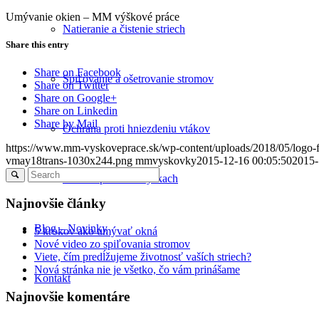
Umývanie okien – MM výškové práce
Natieranie a čistenie striech
Share this entry
Share on Facebook
Spiľovanie a ošetrovanie stromov
Share on Twitter
Share on Google+
Share on Linkedin
Share by Mail
Ochrana proti hniezdeniu vtákov
https://www.mm-vyskoveprace.sk/wp-content/uploads/2018/05/logo
vmay18trans-1030x244.png
mmvyskovky
2015-12-16 00:05:50
2015-
Ostatné práce vo výškach
Najnovšie články
Blog – Novinky
5 krokov ako umývať okná
Nové video zo spiľovania stromov
Viete, čím predĺžujeme životnosť vaších striech?
Nová stránka nie je všetko, čo vám prinášame
Kontakt
Najnovšie komentáre