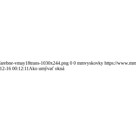
-farebne-vmay18trans-1030x244.png
0
0
mmvyskovky
https://www.mm-
12-16 00:12:11
Ako umývať okná