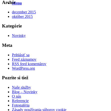
Archív
Menu
december 2015
október 2015
Kategórie
Novinky
Meta
Prihlásiť sa
Feed záznamov
RSS feed komentárov
WordPress.org
Pozrite si tiež
Naše služby
Blog – Novinky
O nás
Referencie
Fotogaléria
Zásady používania súborov cookie