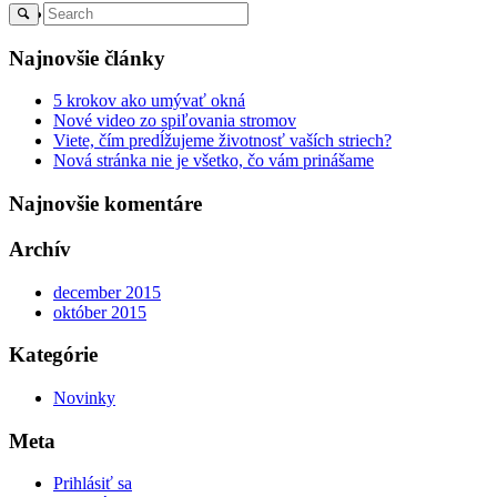
Menu
Najnovšie články
5 krokov ako umývať okná
Nové video zo spiľovania stromov
Viete, čím predĺžujeme životnosť vaších striech?
Nová stránka nie je všetko, čo vám prinášame
Najnovšie komentáre
Archív
december 2015
október 2015
Kategórie
Novinky
Meta
Prihlásiť sa