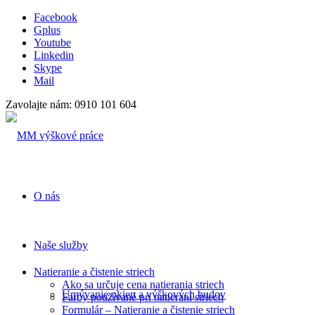
Facebook
Gplus
Youtube
Linkedin
Skype
Mail
Zavolajte nám: 0910 101 604
O nás
Naše služby
Natieranie a čistenie striech
Ako sa určuje cena natierania striech
Umývanie okien a výškových budov
Farby používané pri natieraní striech
Formulár – Natieranie a čistenie striech