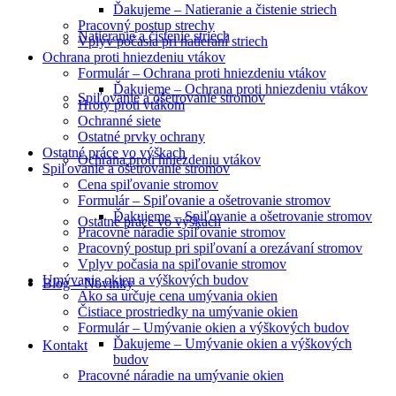
Ďakujeme – Natieranie a čistenie striech
Pracovný postup strechy
Natieranie a čistenie striech
Vplyv počasia pri natieraní striech
Ochrana proti hniezdeniu vtákov
Formulár – Ochrana proti hniezdeniu vtákov
Ďakujeme – Ochrana proti hniezdeniu vtákov
Spiľovanie a ošetrovanie stromov
Hroty proti vtákom
Ochranné siete
Ostatné prvky ochrany
Ostatné práce vo výškach
Ochrana proti hniezdeniu vtákov
Spiľovanie a ošetrovanie stromov
Cena spiľovanie stromov
Formulár – Spiľovanie a ošetrovanie stromov
Ďakujeme – Spiľovanie a ošetrovanie stromov
Ostatné práce vo výškach
Pracovné náradie spiľovanie stromov
Pracovný postup pri spiľovaní a orezávaní stromov
Vplyv počasia na spiľovanie stromov
Umývanie okien a výškových budov
Blog – Novinky
Ako sa určuje cena umývania okien
Čistiace prostriedky na umývanie okien
Formulár – Umývanie okien a výškových budov
Ďakujeme – Umývanie okien a výškových
Kontakt
budov
Pracovné náradie na umývanie okien